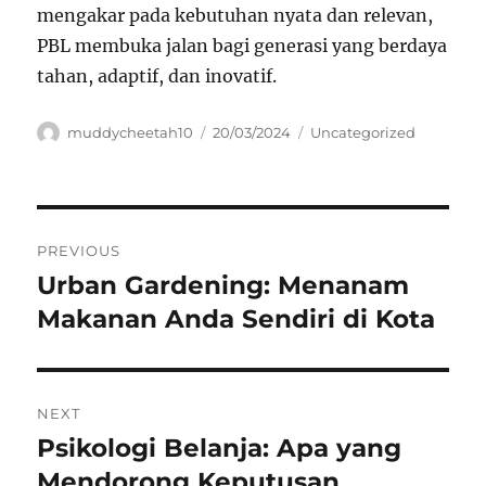
mengakar pada kebutuhan nyata dan relevan,
PBL membuka jalan bagi generasi yang berdaya
tahan, adaptif, dan inovatif.
Author
Posted
Categories
muddycheetah10
20/03/2024
Uncategorized
on
Navigasi
PREVIOUS
pos
Urban Gardening: Menanam
Previous
post:
Makanan Anda Sendiri di Kota
NEXT
Psikologi Belanja: Apa yang
Next
post:
Mendorong Keputusan