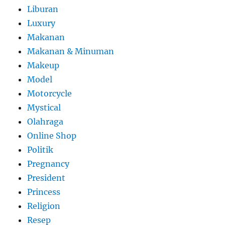
Liburan
Luxury
Makanan
Makanan & Minuman
Makeup
Model
Motorcycle
Mystical
Olahraga
Online Shop
Politik
Pregnancy
President
Princess
Religion
Resep