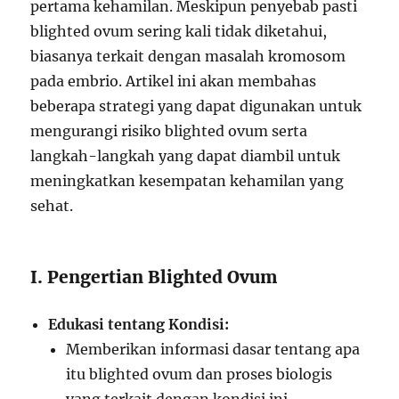
pertama kehamilan. Meskipun penyebab pasti
blighted ovum sering kali tidak diketahui,
biasanya terkait dengan masalah kromosom
pada embrio. Artikel ini akan membahas
beberapa strategi yang dapat digunakan untuk
mengurangi risiko blighted ovum serta
langkah-langkah yang dapat diambil untuk
meningkatkan kesempatan kehamilan yang
sehat.
I. Pengertian Blighted Ovum
Edukasi tentang Kondisi:
Memberikan informasi dasar tentang apa
itu blighted ovum dan proses biologis