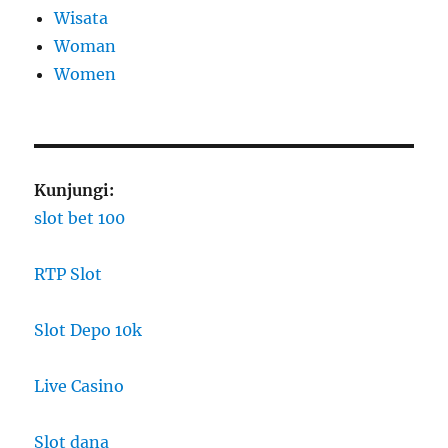
Wisata
Woman
Women
Kunjungi:
slot bet 100
RTP Slot
Slot Depo 10k
Live Casino
Slot dana