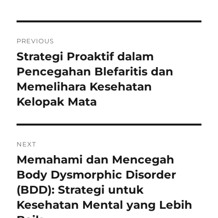
Navigasi
PREVIOUS
pos
Strategi Proaktif dalam
Previous
post:
Pencegahan Blefaritis dan
Memelihara Kesehatan
Kelopak Mata
NEXT
Memahami dan Mencegah
Next
post:
Body Dysmorphic Disorder
(BDD): Strategi untuk
Kesehatan Mental yang Lebih