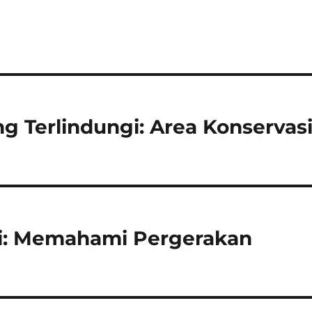
g Terlindungi: Area Konservas
si: Memahami Pergerakan