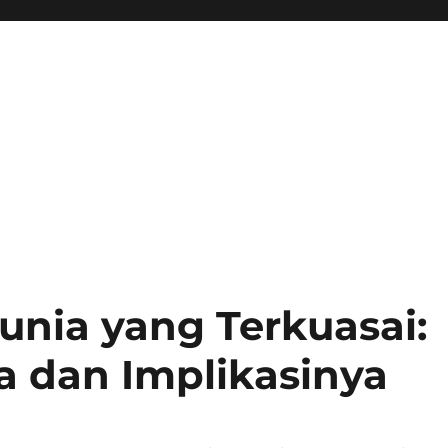
nia yang Terkuasai:
 dan Implikasinya