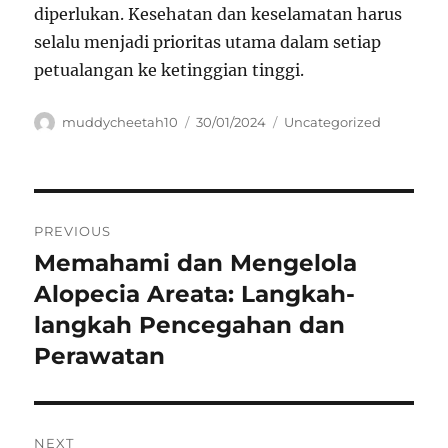
diperlukan. Kesehatan dan keselamatan harus
selalu menjadi prioritas utama dalam setiap
petualangan ke ketinggian tinggi.
Author
Posted
Categories
muddycheetah10
30/01/2024
Uncategorized
on
Navigasi
PREVIOUS
pos
Memahami dan Mengelola
Previous
post:
Alopecia Areata: Langkah-
langkah Pencegahan dan
Perawatan
NEXT